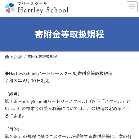
コ
ナ
ン
ビ
テ
ゲ
ン
ー
ツ
シ
寄附金等取扱規程
へ
ョ
ス
ン
キ
に
ッ
移
HOME
寄附金等取扱規程
プ
動
◆HartleySchool(ハートリースクール)寄附金等取扱規程
令和３年 6月 30 日制定
（趣旨）
第１条 HartleySchool(ハートリースクール)（以下「スクール」と
いう。）の寄附金の受入れ等については、この規程の定めるとこ
ろによる。
（目的）
第２条 この規程に基づきスクールが受領する寄附金等は、次の各