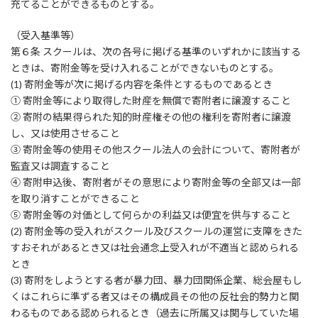
充てることができるものとする。
（受入基準等）
第６条 スクールは、次の各号に掲げる基準のいずれかに該当する
ときは、寄附金等を受け入れることができないものとする。
(1) 寄附金等が次に掲げる内容を条件とするものであるとき
① 寄附金等により取得した財産を無償で寄附者に譲渡すること
② 寄附の結果得られた知的財産権その他の権利を寄附者に譲渡
し、又は使用させること
③ 寄附金等の使用その他スクール法人の会計について、寄附者が
監査又は調査すること
④ 寄附申込後、寄附者がその意思により寄附金等の全部又は一部
を取り消すことができること
⑤ 寄附金等の対価として何らかの利益又は便宜を供与すること
(2) 寄附金等の受入れがスクール及びスクールの運営に支障をきた
すおそれがあるとき又は社会通念上受入れが不適当と認められる
とき
(3) 寄附をしようとする者が暴力団、暴力団関係企業、総会屋もし
くはこれらに準ずる者又はその構成員その他の反社会的勢力と関
わるものである認められるとき（過去に所属又は関与していた場