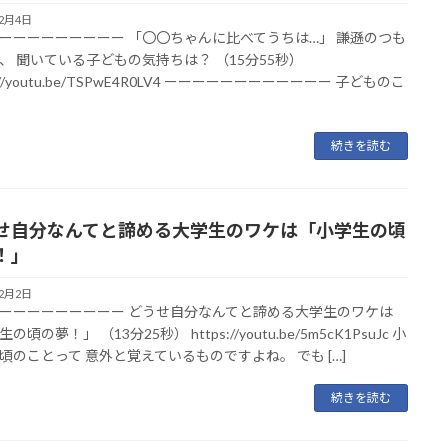
12月4日
ーーーーーーーーー 「〇〇ちゃんに比べてうちは…」 謙遜のつも
、 聞いている子どもの気持ちは？ （15分55秒）
s://youtu.be/TSPwE4R0LV4 ーーーーーーーーーーーー 子どものこ
続きを読む
せ自分なんてと諦める大学生のワケは「小学生の頃
！」
12月2日
ーーーーーーーーー どうせ自分なんてと諦める大学生のワケは
の頃の夢！」 （13分25秒） https://youtu.be/5m5cK1PsuJc 小
頃のことって 意外と覚えているものですよね。 でも […]
続きを読む