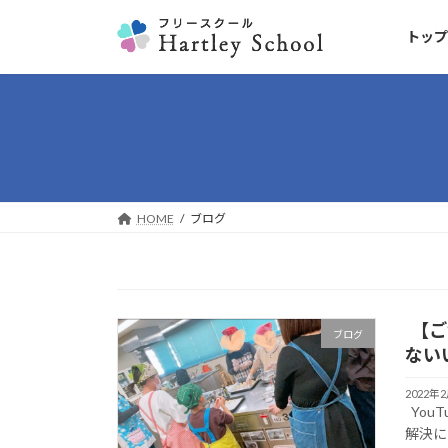
コ
ナ
ン
ビ
トップ
テ
ゲ
ン
ー
ツ
シ
へ
ョ
ス
ン
キ
に
ッ
移
HOME
ブログ
プ
動
【ご
ブログ
ない
2022年
You
解決に