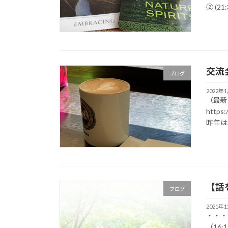
② (21:
交流
ブログ
2022年
（最新
http
昨年は
【話
ブログ
2021年
・・・
（16: