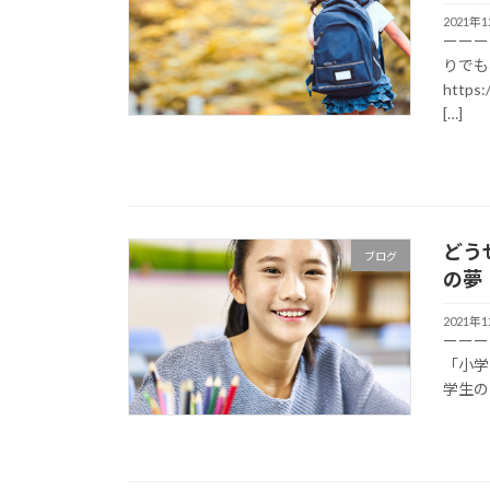
2021年
ーーー
りでも
http
[…]
どう
ブログ
の夢
2021年
ーーー
「小学生
学生の