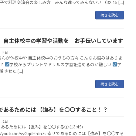
子で料理交流会の楽しみ方 みんな違ってみんないい （32:15 […]
続きを読む
、自主休校中の学習や活動を お手伝いしています
2月4日
んが休校中や 自主休校中のおうちの方々 こんなお悩みはありま
か？
学校からプリントやドリルの学習を進めるのが難しい
学
させた […]
続きを読む
であるためには 【強み】を〇〇すること！？
2月1日
あるためには【強み】を〇〇する① (13:45)
s://youtu.be/vyGqdH-dn7s 幸せであるためには【強み】を〇〇する