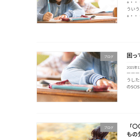
+・・
ういう人？
+・・
困っ
ブログ
2021年
ーーー
うしたら
のSO
「〇
ブログ
もの