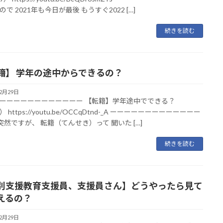
で 2021年も今日が最後 もうすぐ2022 […]
続きを読む
籍】 学年の途中からできるの？
12月29日
ーーーーーーーーーーーー 【転籍】学年途中でできる？
9） https://youtu.be/OCCqDtnd-_A ーーーーーーーーーーーーー
突然ですが、 転籍（てんせき）って 聞いた […]
続きを読む
別支援教育支援員、支援員さん】どうやったら見て
えるの？
12月29日