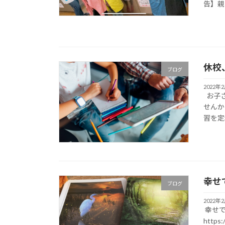
告】親
休校
ブログ
2022年
お子さ
せん
習を定着
幸せ
ブログ
2022年
幸せで
http