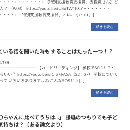
・・・・+・・・・・・+ 【特別支援教育支援員、支援員さん】ど
 （9:08） https://youtu.be/rUSo1W4f0LY +・・・・・・
・・・・+ 「特別支援教育支援員」とは、 小・中 […]
続きを読む
ている話を聞いた時も することはたった一つ！？
12月8日
ーーーーーーーーー 【カードリーディング】 学校でSOS！？ど
いい？ https://youtu.be/sf1_S7iFA5A（22：37） 学校について
Sって いろいろありますよね こんなSOSどう […]
続きを読む
〇ちゃんに比べてうちは…」 謙遜のつもりでも子ど
気持ちは？（ある論文より）