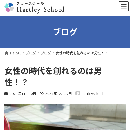
コ
ナ
ン
ビ
テ
ゲ
ン
ー
ツ
シ
ブログ
へ
ョ
ス
ン
キ
に
ッ
移
HOME
ブログ
ブログ
女性の時代を創れるのは男性！？
プ
動
女性の時代を創れるのは男
性！？
最
2021年11月10日
2021年12月29日
hartleyschool
終
更
新
日
時
: