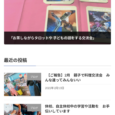
「お茶しながらタロットや 子どもの話をする交流会」
2021年12月29日
最近の投稿
【ご報告】2月 親子で料理交流会 み
ブログ
んな違ってみんないい
2022年2月13日
休校、自主休校中の学習や活動を お手
ブログ
伝いしています