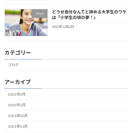
どうせ自分なんてと諦める大学生のワケ
ブログ
は「小学生の頃の夢！」
2021年12月2日
カテゴリー
ブログ
アーカイブ
2022年2月
2022年1月
2021年12月
2021年11月