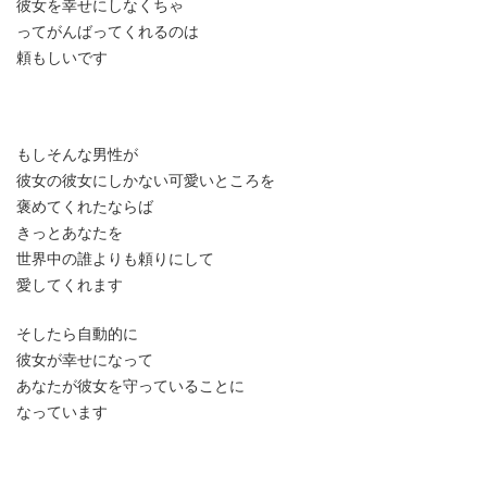
彼女を幸せにしなくちゃ
ってがんばってくれるのは
頼もしいです
もしそんな男性が
彼女の
彼女にしかない可愛いところを
褒めてくれたならば
きっとあなたを
世界中の誰よりも頼りにして
愛してくれます
そしたら自動的に
彼女が幸せになって
あなたが彼女を守っていることに
なっています