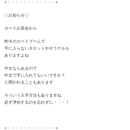
+・・・・・・・・・・・・+
◇お知らせ◇
カードお茶会から
昨今のカードブームで
手に入らないタロットやオラクルも
ありますよね
中古ならあるので
中古で手に入れてもいいですか？
と聞かれることもあります
そういう入手方法もありますね
必ず浄化するのを忘れずに・・・！
+・・・・・・・・・・・・+