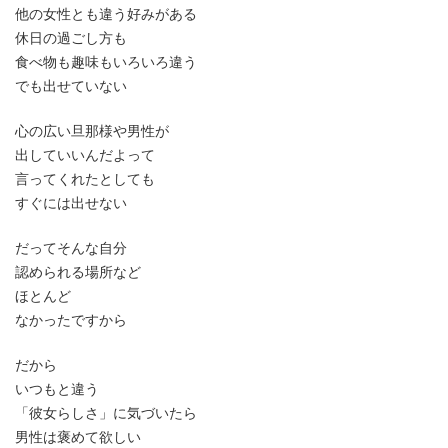
他の女性とも違う好みがある
休日の過ごし方も
食べ物も趣味もいろいろ違う
でも出せていない
心の広い旦那様や男性が
出していいんだよって
言ってくれたとしても
すぐには出せない
だってそんな自分
認められる場所など
ほとんど
なかったですから
だから
いつもと違う
「彼女らしさ」に気づいたら
男性は褒めて欲しい